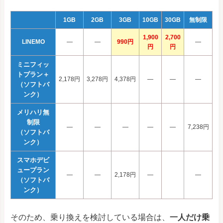
1GB
2GB
3GB
10GB
30GB
無制限
1,900
2,700
LINEMO
―
―
990円
―
円
円
ミニフィッ
トプラン＋
2,178円
3,278円
4,378円
―
―
―
（ソフトバ
ンク）
メリハリ無
制限
―
―
―
―
―
7,238円
（ソフトバ
ンク）
スマホデビ
ュープラン
―
―
2,178円
―
―
（ソフトバ
ンク）
そのため、乗り換えを検討している場合は、
一人だけ乗