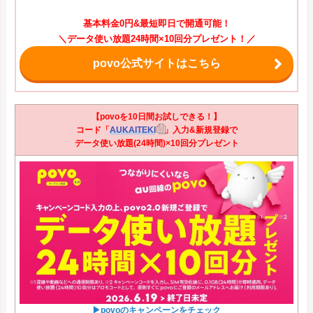
基本料金0円&最短即日で開通可能！
＼データ使い放題24時間×10回分プレゼント！／
povo公式サイトはこちら
【povoを10日間お試しできる！】
コード「
AUKAITEKI
」入力&新規登録で
データ使い放題(24時間)×10回分プレゼント
▶povoのキャンペーンをチェック