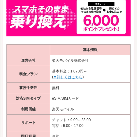
基本情報
運営会社
楽天モバイル株式会社
基本料金：1,078円～
料金プラン
(
▼詳しくはこちら
)
事務手数料
無料
対応SIMタイプ
eSIM/SIMカード
利用回線
楽天モバイル
チャット：9:00～23:00
サポート
電話：9:00～17:00
即日利用
可能