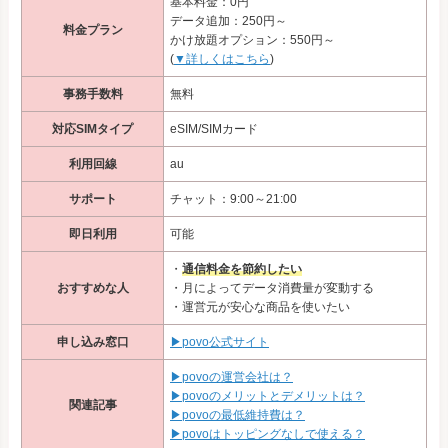
基本料金：0円
データ追加：250円～
料金プラン
かけ放題オプション：550円～
(
▼詳しくはこちら
)
事務手数料
無料
対応SIMタイプ
eSIM/SIMカード
利用回線
au
サポート
チャット：9:00～21:00
即日利用
可能
・
通信料金を節約したい
おすすめな人
・月によってデータ消費量が変動する
・運営元が安心な商品を使いたい
申し込み窓口
▶povo公式サイト
▶povoの運営会社は？
▶povoのメリットとデメリットは？
関連記事
▶povoの最低維持費は？
▶povoはトッピングなしで使える？