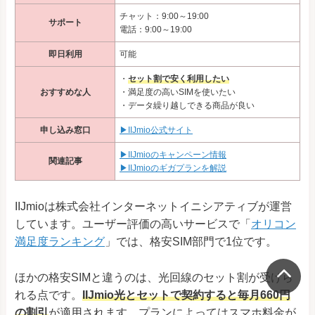
チャット：9:00～19:00
サポート
電話：9:00～19:00
即日利用
可能
・
セット割で安く利用したい
おすすめな人
・満足度の高いSIMを使いたい
・データ繰り越しできる商品が良い
申し込み窓口
▶IIJmio公式サイト
▶IIJmioのキャンペーン情報
関連記事
▶IIJmioのギガプランを解説
IIJmioは株式会社インターネットイニシアティブが運営
しています。ユーザー評価の高いサービスで「
オリコン
満足度ランキング
」では、格安SIM部門で1位です。
ほかの格安SIMと違うのは、光回線のセット割が受けら
れる点です。
IIJmio光とセットで契約すると毎月660円
の割引
が適用されます。プランによってはスマホ料金が