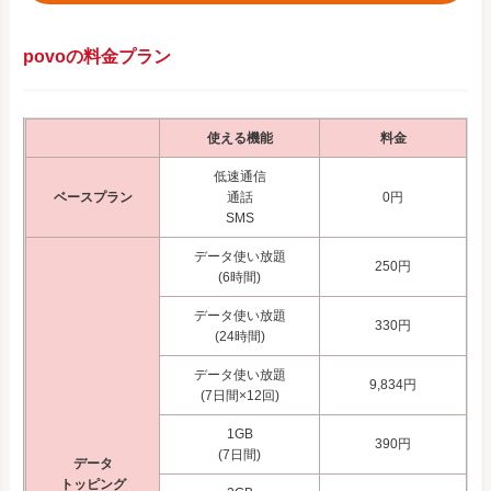
povoの料金プラン
使える機能
料金
低速通信
ベースプラン
通話
0円
SMS
データ使い放題
250円
(6時間)
データ使い放題
330円
(24時間)
データ使い放題
9,834円
(7日間×12回)
1GB
390円
(7日間)
データ
トッピング