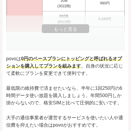
3GB
990円
(30日間)
60GB
6,490円
(90日間)
もっと見る
150GB
12,980円
(180日間)
300GB
9,834円
(90日間)
povoは
0円のベースプランにトッピングと呼ばれるオプ
5分以内かけ放題
ションを購入してプランを組みます
。自身の状況に応じ
550円
(1ヶ月)
て柔軟にプランを変更できて便利です。
通話
通話かけ放題
1,650円
トッピング
(1ヶ月)
最低限の維持費で済ませたいなら、半年に1回250円の6
時間データ使い放題を購入しましょう。年間500円しか
留守番電話
330円
(1ヶ月)
掛からないので、格安SIMと比べて圧倒的に安いです。
大手の通信事業者が運営するサービスを使いたい人や通
信費を抑えたい場合はpovoがおすすめです。