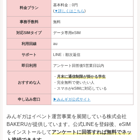
基本料金：0円
料金プラン
(
▼詳しくはこちら
)
事務手数料
無料
対応SIMタイプ
データ専用eSIM
利用回線
au
サポート
LINE：順次返信
即日利用
アンケート回答後5営業日以内
・
月末に通信制限が掛かる学生
おすすめな人
・完全無料で使いたい人
・スマホがeSIMに対応している
申し込み窓口
▶みんギガ公式サイト
みんギガはイベント運営事業を展開している株式会社
BAKERUが提供しています。公式LINEを登録後、eSIM
をインストールして
アンケートに回答すれば無料でネッ
ト接続できます
。