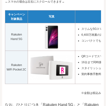
←スマホの場合は左右にスクロールできます→
キャンペーン
写真
特
対象製品
スリムな5Gスマホ
Rakuten
6,400万画素の高
Hand 5G
コンパクトでも安
QRコードでスマ
16台まで同時接続
Rakuten
スタイリッシュで
WiFi Pocket 2C
契約事務手数料 / 
※金額は税込み
なお、ひとりにつき「Rakuten Hand 5G」と「Rakuten