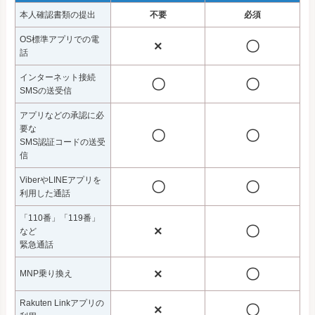
本人確認書類の提出
不要
必須
OS標準アプリでの電
×
〇
話
インターネット接続
〇
〇
SMSの送受信
アプリなどの承認に必
要な
〇
〇
SMS認証コードの送受
信
ViberやLINEアプリを
〇
〇
利用した通話
「110番」「119番」
×
〇
など
緊急通話
×
〇
MNP乗り換え
Rakuten Linkアプリの
×
〇