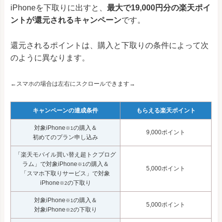
iPhoneを下取りに出すと、
最大で19,000円分の楽天ポイ
ントが還元されるキャンペーン
です。
還元されるポイントは、購入と下取りの条件によって次
のように異なります。
←スマホの場合は左右にスクロールできます→
キャンペーンの達成条件
もらえる楽天ポイント
対象iPhone
の購入＆
※1
9,000ポイント
初めてのプラン申し込み
「楽天モバイル買い替え超トクプログ
ラム」で対象iPhone
の購入＆
※1
5,000ポイント
「スマホ下取りサービス」で対象
iPhone
の下取り
※2
対象iPhone
の購入＆
※1
5,000ポイント
対象iPhone
の下取り
※2