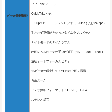
True Toneフラッシュ
QuickTakeビデオ
ビデオ撮影機能
1080pスローモーションビデオ（120fpsまたは240fps）に
手ぶれ補正機能を使ったタイムラプスビデオ
ナイトモードのタイムラプス
映画レベルのビデオ手ぶれ補正（4K、1080p、720p）
連続オートフォーカスビデオ
4Kビデオの撮影中に8MPの静止画を撮影
再生ズーム
ビデオ撮影フォーマット：HEVC、H.264
ステレオ録音