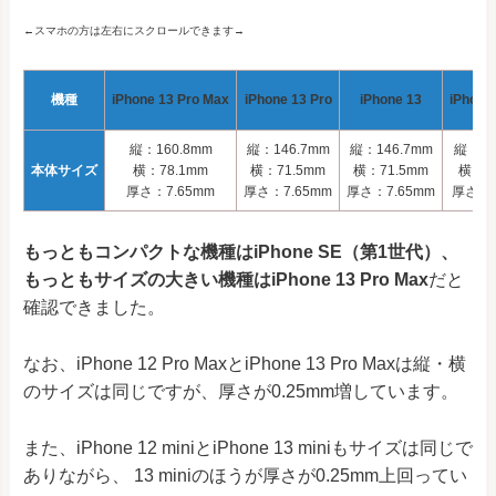
←スマホの方は左右にスクロールできます→
機種
iPhone 13 Pro Max
iPhone 13 Pro
iPhone 13
iPhone 
縦：160.8mm
縦：146.7mm
縦：146.7mm
縦：13
本体サイズ
横：78.1mm
横：71.5mm
横：71.5mm
横：64
厚さ：7.65mm
厚さ：7.65mm
厚さ：7.65mm
厚さ：7
もっともコンパクトな機種はiPhone SE（第1世代）、
もっともサイズの大きい機種はiPhone 13 Pro Max
だと
確認できました。
なお、iPhone 12 Pro MaxとiPhone 13 Pro Maxは縦・横
のサイズは同じですが、厚さが0.25mm増しています。
また、iPhone 12 miniとiPhone 13 miniもサイズは同じで
ありながら、 13 miniのほうが厚さが0.25mm上回ってい