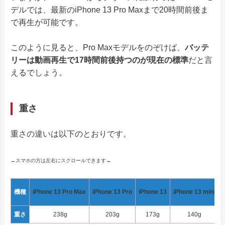
デルでは、最新のiPhone 13 Pro Maxまで20時間前後ま
で再生が可能です。
このように見ると、Pro Maxモデルをのぞけば、
バッテ
リーは動画再生で17時間前後持つのが現在の標準
だと言
えるでしょう。
重さ
重さの違いは以下のとおりです。
←スマホの方は左右にスクロールできます→
機種
iPhone 13 Pro Max
iPhone 13 Pro
iPhone 13
iPhone 13 mini
i
重さ
238g
203g
173g
140g