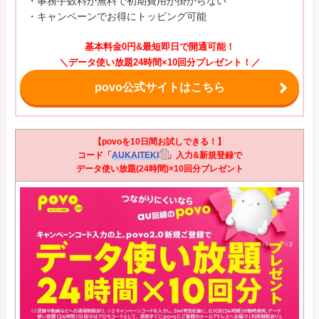
・事務手数料が無料で初期費用が掛からない
・キャンペーンでお得にトッピング可能
基本料金0円&最短即日で開通可能！
＼データ使い放題24時間×10回分プレゼント！／
povo公式サイトはこちら
【povoを10日間お試しできる！】
コード「
AUKAITEKI
」入力&新規登録で
データ使い放題(24時間)×10回分プレゼント