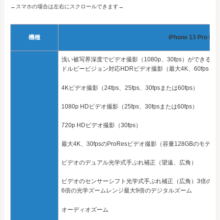
←スマホの場合は左右にスクロールできます→
機種
iPhone 13 Pro Ma
浅い被写界深度でビデオ撮影（1080p、30fps）ができる
ドルビービジョン対応HDRビデオ撮影（最大4K、60fps）
4Kビデオ撮影（24fps、25fps、30fpsまたは60fps）
1080p HDビデオ撮影（25fps、30fpsまたは60fps）
720p HDビデオ撮影（30fps）
最大4K、30fpsのProResビデオ撮影（容量128GBのモデルでは
ビデオのデュアル光学式手ぶれ補正（望遠、広角）
ビデオのセンサーシフト光学式手ぶれ補正（広角）3倍の光
6倍の光学ズームレンジ最大9倍のデジタルズーム
オーディオズーム