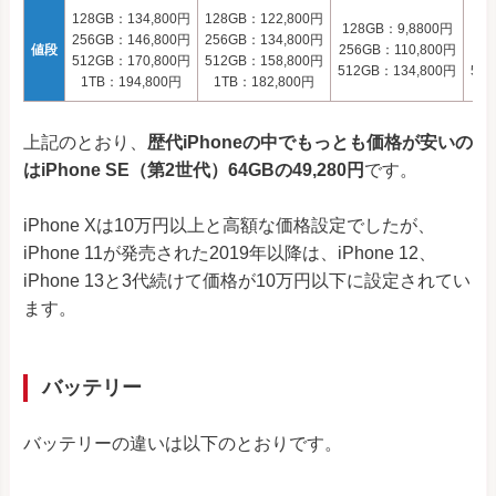
128GB：134,800円
128GB：122,800円
128GB：9,8800円
12
256GB：146,800円
256GB：134,800円
値段
256GB：110,800円
25
512GB：170,800円
512GB：158,800円
512GB：134,800円
512
1TB：194,800円
1TB：182,800円
上記のとおり、
歴代iPhoneの中でもっとも価格が安いの
はiPhone SE（第2世代）64GBの49,280円
です。
iPhone Xは10万円以上と高額な価格設定でしたが、
iPhone 11が発売された2019年以降は、iPhone 12、
iPhone 13と3代続けて価格が10万円以下に設定されてい
ます。
バッテリー
バッテリーの違いは以下のとおりです。