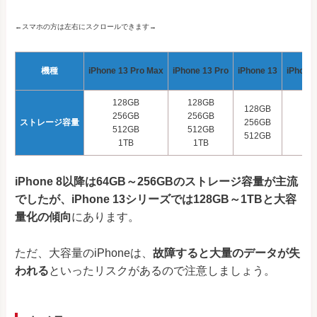
←スマホの方は左右にスクロールできます→
機種
iPhone 13 Pro Max
iPhone 13 Pro
iPhone 13
iPhone 
128GB
128GB
128GB
12
256GB
256GB
ストレージ容量
256GB
25
512GB
512GB
512GB
51
1TB
1TB
iPhone 8以降は64GB～256GBのストレージ容量が主流
でしたが、iPhone 13シリーズでは128GB～1TBと大容
量化の傾向
にあります。
ただ、大容量のiPhoneは、
故障すると大量のデータが失
われる
といったリスクがあるので注意しましょう。