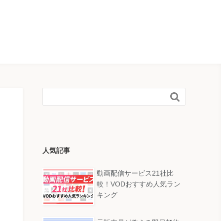

人気記事
動画配信サービス21社比
較！VODおすすめ人気ラン
キング