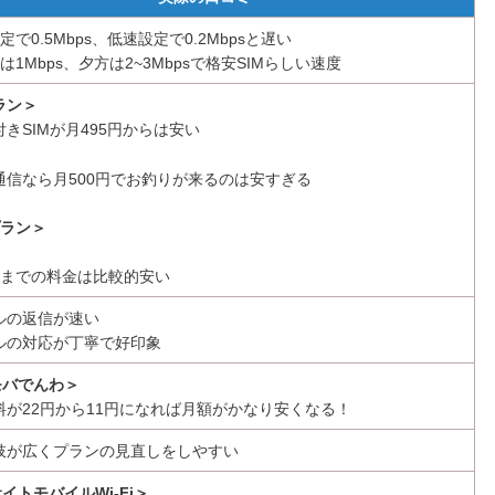
定で0.5Mbps、低速設定で0.2Mbpsと遅い
時は1Mbps、夕方は2~3Mbpsで格安SIMらしい速度
プラン＞
付きSIMが月495円からは安い
通信なら月500円でお釣りが来るのは安すぎる
プラン＞
GBまでの料金は比較的安い
ルの返信が速い
ルの対応が丁寧で好印象
モバでんわ＞
料が22円から11円になれば月額がかなり安くなる！
肢が広くプランの見直しをしやすい
イトモバイルWi-Fi＞