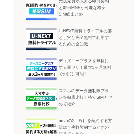
元販売員が教える即日契約
と即日MNPが可能な格安
SIM総まとめ
U-NEXT無料トライアルの落
とし穴と完全無料で利用す
るための全知識
ディズニープラスを無料に
する裏ワザ！最大3ヶ月無料
でお試し可能！
スマホのデータ無制限プラ
ンを徹底比較！格安SIMも含
めて紹介
povoの2回線目を契約する方
法は？複数契約するときの
注意点も紹介