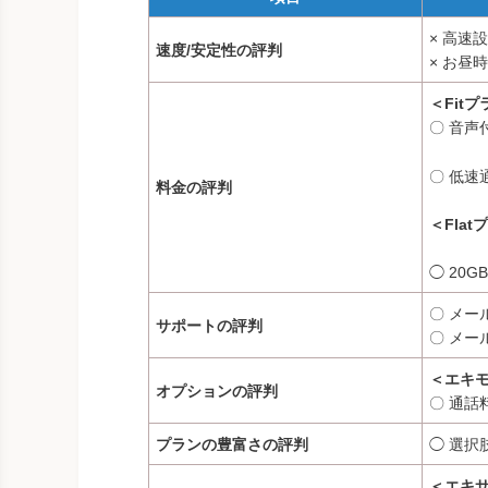
× 高速設
速度/安定性の評判
× お昼
＜Fit
〇 音声
〇 低速
料金の評判
＜Flat
◯ 20
〇 メー
サポートの評判
〇 メー
＜エキ
オプションの評判
〇 通話
プランの豊富さの評判
◯ 選択
＜エキサ