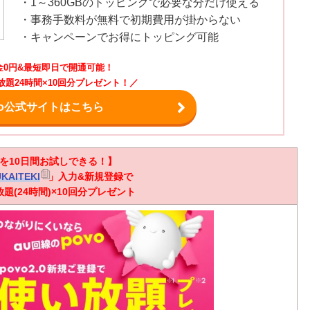
・1～360GBのトッピングで必要な分だけ使える
・事務手数料が無料で初期費用が掛からない
・キャンペーンでお得にトッピング可能
金0円&最短即日で開通可能！
放題24時間×10回分プレゼント！／
vo公式サイトはこちら
oを10日間お試しできる！】
KAITEKI
」入力&新規登録で
題(24時間)×10回分プレゼント