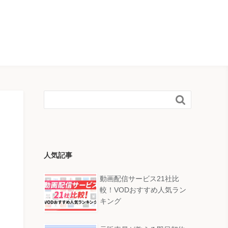

人気記事
動画配信サービス21社比
較！VODおすすめ人気ラン
キング