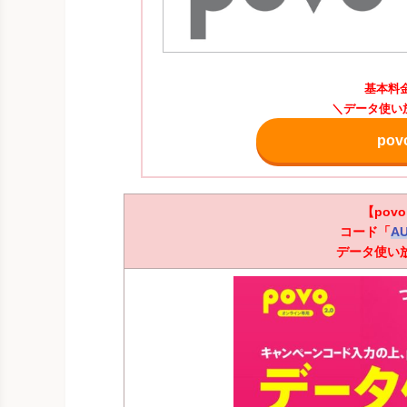
基本料
＼データ使い
po
【pov
コード「
AU
データ使い放