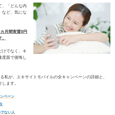
て、「どんな内
」など、気にな
カ月間実質0円
す。
だけでなく、キ
速度面で後悔し
ある私が、エキサイトモバイルの全キャンペーンの詳細と、
介します。
ャンペーン
点
めでない人