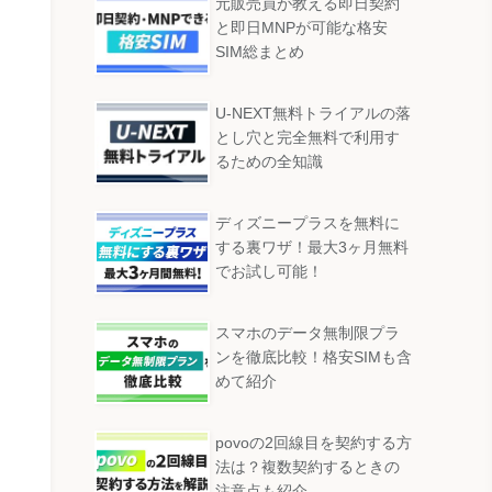
元販売員が教える即日契約
と即日MNPが可能な格安
SIM総まとめ
U-NEXT無料トライアルの落
とし穴と完全無料で利用す
るための全知識
ディズニープラスを無料に
する裏ワザ！最大3ヶ月無料
でお試し可能！
スマホのデータ無制限プラ
ンを徹底比較！格安SIMも含
めて紹介
povoの2回線目を契約する方
法は？複数契約するときの
注意点も紹介