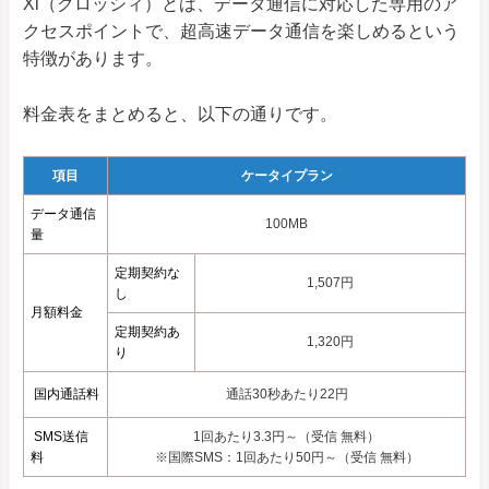
Xi（クロッシィ）とは、データ通信に対応した専用のア
クセスポイントで、超高速データ通信を楽しめるという
特徴があります。
料金表をまとめると、以下の通りです。
項目
ケータイプラン
データ通信
100MB
量
定期契約な
1,507円
し
月額料金
定期契約あ
1,320円
り
国内通話料
通話30秒あたり22円
SMS送信
1回あたり3.3円～（受信 無料）
料
※国際SMS：1回あたり50円～（受信 無料）