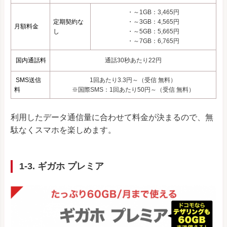
・～1GB：3,465円
定期契約な
・～3GB：4,565円
月額料金
し
・～5GB：5,665円
・～7GB：6,765円
国内通話料
通話30秒あたり22円
SMS送信
1回あたり3.3円～（受信 無料）
料
※国際SMS：1回あたり50円～（受信 無料）
利用したデータ通信量に合わせて料金が決まるので、無
駄なくスマホを楽しめます。
1-3. ギガホ プレミア