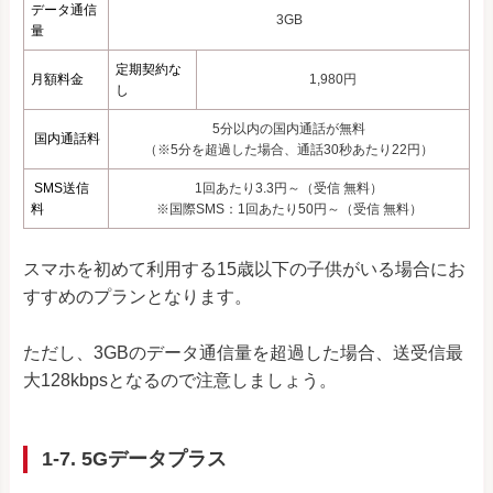
データ通信
3GB
量
定期契約な
月額料金
1,980円
し
5分以内の国内通話が無料
国内通話料
（※5分を超過した場合、通話30秒あたり22円）
SMS送信
1回あたり3.3円～（受信 無料）
料
※国際SMS：1回あたり50円～（受信 無料）
スマホを初めて利用する15歳以下の子供がいる場合にお
すすめのプランとなります。
ただし、3GBのデータ通信量を超過した場合、送受信最
大128kbpsとなるので注意しましょう。
1-7. 5Gデータプラス