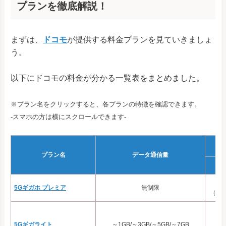
プランを徹底解説！
まずは、
ドコモ
が提供する料金プランを見ていきましょ
う。
以下にドコモの料金が分かる一覧表をまとめました。
※プラン名をクリックすると、各プランの特徴を確認できます。
-スマホの方は横にスクロールできます-
プラン名
データ通信量
5Gギガホ プレミア
無制限
（※通
5Gギガライト
～1GB/～3GB/～5GB/～7GB