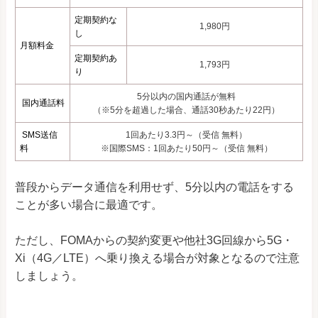
定期契約な
1,980円
し
月額料金
定期契約あ
1,793円
り
5分以内の国内通話が無料
国内通話料
（※5分を超過した場合、通話30秒あたり22円）
SMS送信
1回あたり3.3円～（受信 無料）
料
※国際SMS：1回あたり50円～（受信 無料）
普段からデータ通信を利用せず、5分以内の電話をする
ことが多い場合に最適です。
ただし、FOMAからの契約変更や他社3G回線から5G・
Xi（4G／LTE）へ乗り換える場合が対象となるので注意
しましょう。