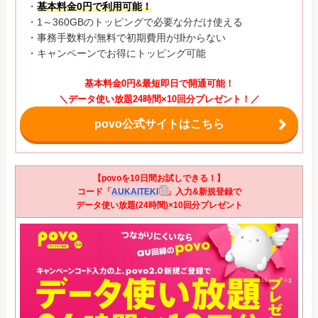
・
基本料金0円で利用可能！
・1～360GBのトッピングで必要な分だけ使える
・事務手数料が無料で初期費用が掛からない
・キャンペーンでお得にトッピング可能
基本料金0円&最短即日で開通可能！
＼データ使い放題24時間×10回分プレゼント！／
povo公式サイトはこちら
【povoを10日間お試しできる！】
コード「
AUKAITEKI
」入力&新規登録で
データ使い放題(24時間)×10回分プレゼント