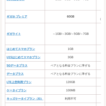
ギガホ プレミア
60GB
（※通
ギガライト
～1GB/～3GB/～5GB/～7GB
はじめてスマホプラン
1GB
U15はじめてスマホプラン
3GB
5Gデータプラス
ペアとなる料金プランに準ずる
データプラス
ペアとなる料金プランに準ずる
LTE上空利用プラン
120GB
ケータイプラン
100MB
キッズケータイプラン（Xi）
利用不可