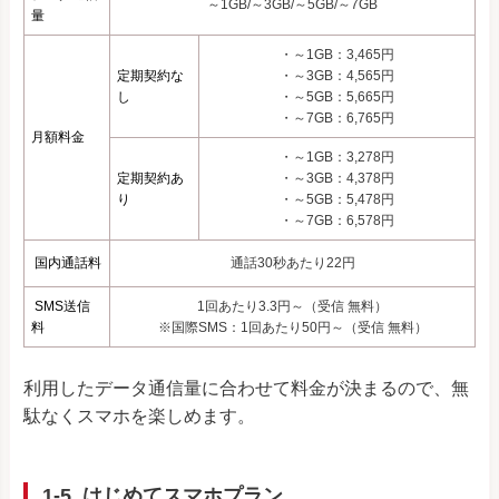
～1GB/～3GB/～5GB/～7GB
量
・～1GB：3,465円
定期契約な
・～3GB：4,565円
し
・～5GB：5,665円
・～7GB：6,765円
月額料金
・～1GB：3,278円
定期契約あ
・～3GB：4,378円
り
・～5GB：5,478円
・～7GB：6,578円
国内通話料
通話30秒あたり22円
SMS送信
1回あたり3.3円～（受信 無料）
料
※国際SMS：1回あたり50円～（受信 無料）
利用したデータ通信量に合わせて料金が決まるので、無
駄なくスマホを楽しめます。
1-5. はじめてスマホプラン