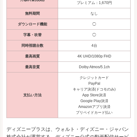
プレミアム：1,670円
無料期間
なし
ダウンロード機能
◯
字幕・吹替
◯
同時視聴台数
4台
最高画質
4K UHD/1080p FHD
最高音質
Dolby Atmos/5.1ch
クレジットカード
PayPal
キャリア決済(ドコモのみ)
支払い方法
App Store決済
Google Play決済
Amazonアプリ決済
プリペイドカード払い
ディズニープラスは、ウォルト・ディズニー・ジャパン
株式会社が運営する、ディズニー公式の動画配信サービ