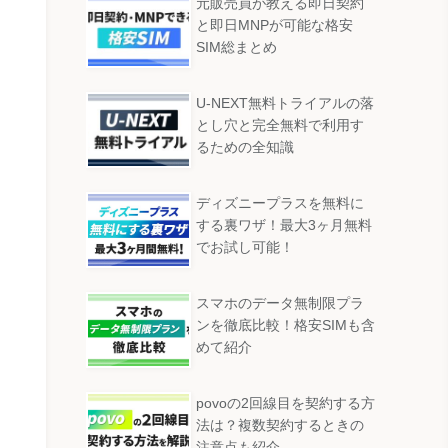
元販売員が教える即日契約
と即日MNPが可能な格安
SIM総まとめ
U-NEXT無料トライアルの落
とし穴と完全無料で利用す
るための全知識
ディズニープラスを無料に
する裏ワザ！最大3ヶ月無料
でお試し可能！
スマホのデータ無制限プラ
ンを徹底比較！格安SIMも含
めて紹介
povoの2回線目を契約する方
法は？複数契約するときの
注意点も紹介