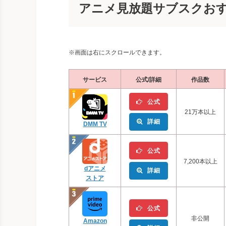
アニメ見放題サブスクおす
※画面は右にスクロールできます。
サービス
公式/詳細
作品数
公式
21万本以上
詳細
DMM TV
公式
7,200本以上
dアニメ
詳細
ストア
公式
非公開
Amazon