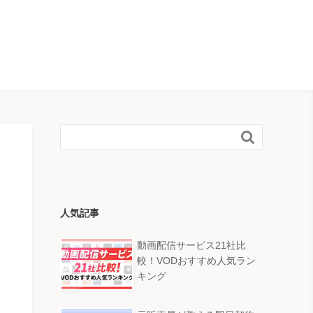

人気記事
動画配信サービス21社比
較！VODおすすめ人気ラン
キング