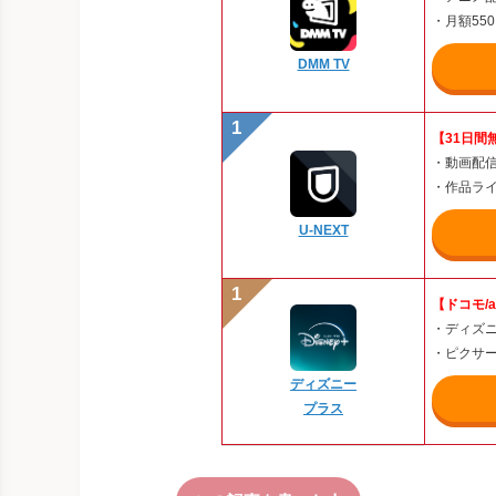
・月額55
DMM TV
【31日間
・動画配信
・作品ライ
U-NEXT
【ドコモ/
・ディズ
・ピクサ
ディズニー
プラス