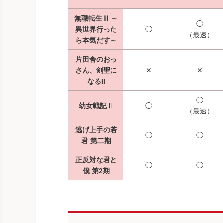
無職転生Ⅲ ～
◯
異世界行った
◯
（最速）
ら本気だす～
片田舎のおっ
さん、剣聖に
✕
✕
なるII
◯
幼女戦記Ⅱ
◯
（最速）
逃げ上手の若
◯
◯
君 第二期
正反対な君と
◯
◯
僕 第2期