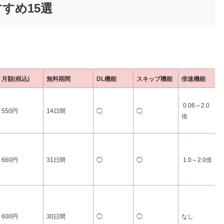
すめ15選
月額(税込)
無料期間
DL機能
スキップ機能
倍速機能
0.06～2.0
550円
14日間
◯
◯
倍
660円
31日間
◯
◯
1.0～2.0倍
600円
30日間
◯
◯
なし