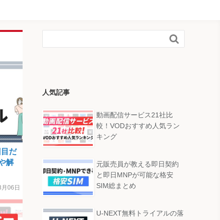

人気記事
動画配信サービス21社比
較！VODおすすめ人気ラン
キング
回目だ
や解
元販売員が教える即日契約
と即日MNPが可能な格安
SIM総まとめ
8月06日
U-NEXT無料トライアルの落