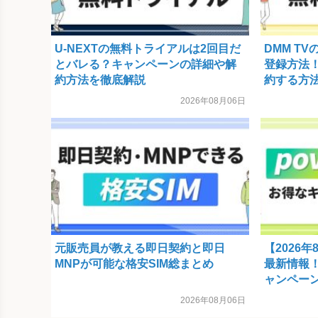
U-NEXTの無料トライアルは2回目だ
DMM T
とバレる？キャンペーンの詳細や解
登録方法
約方法を徹底解説
約する方
2026年08月06日
元販売員が教える即日契約と即日
【2026
MNPが可能な格安SIM総まとめ
最新情報
ャンペー
2026年08月06日