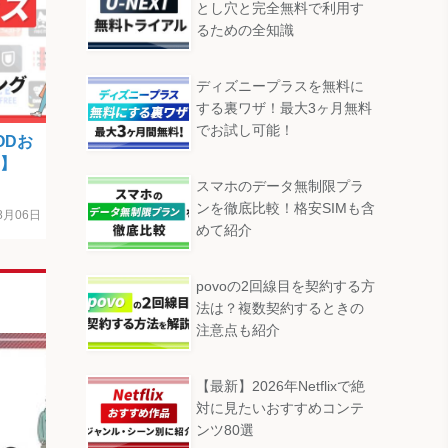
とし穴と完全無料で利用す
るための全知識
ディズニープラスを無料に
する裏ワザ！最大3ヶ月無料
でお試し可能！
ODお
年】
スマホのデータ無制限プラ
ンを徹底比較！格安SIMも含
8月06日
めて紹介
povoの2回線目を契約する方
法は？複数契約するときの
注意点も紹介
【最新】2026年Netflixで絶
対に見たいおすすめコンテ
ンツ80選