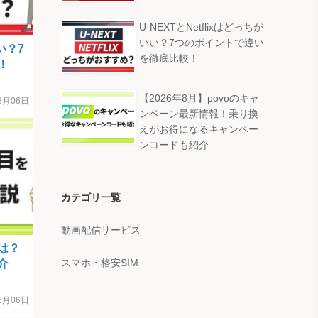
U-NEXTとNetflixはどっちが
いい？7つのポイントで違い
い？7
を徹底比較！
！
【2026年8月】povoのキャ
8月06日
ンペーン最新情報！乗り換
えがお得になるキャンペー
ンコードも紹介
カテゴリ一覧
動画配信サービス
は？
スマホ・格安SIM
介
8月06日