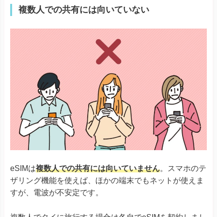
※ワイモバイル版除く
複数人での共有には向いていない
TORQUE® G06
かんたんスマホ３
かんたんスマホ２＋
かんたんスマホ２
キッズケータイ
Android One S10
Android One S9
京セラ
DIGNO® SANGA
DIGNO® SX3
DIGNO® WX
DIGNO® BX2
DuraForce EX
DuraForce EX KC-S703
DuraForce EX KY-51D
Libero Flip
Libero 5G IV
eSIMは
複数人での共有には向いていません
。スマホのテ
その他
Libero 5G III
ザリング機能を使えば、ほかの端末でもネットが使えま
Libero 5G II
あんしんファミリースマホ
すが、電波が不安定です。