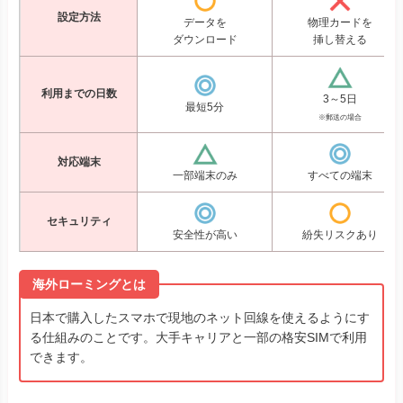
設定方法
データを
物理カードを
ダウンロード
挿し替える
利用までの日数
3～5日
最短5分
※郵送の場合
対応端末
一部端末のみ
すべての端末
セキュリティ
安全性が高い
紛失リスクあり
海外ローミングとは
日本で購入したスマホで現地のネット回線を使えるようにす
る仕組みのことです。大手キャリアと一部の格安SIMで利用
できます。