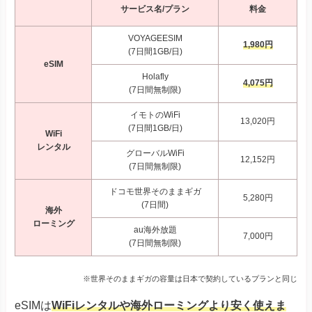
サービス名/プラン
料金
VOYAGEESIM
1,980円
(7日間1GB/日)
eSIM
Holafly
4,075円
(7日間無制限)
イモトのWiFi
13,020円
(7日間1GB/日)
WiFi
レンタル
グローバルWiFi
12,152円
(7日間無制限)
ドコモ世界そのままギガ
5,280円
(7日間)
海外
ローミング
au海外放題
7,000円
(7日間無制限)
※世界そのままギガの容量は日本で契約しているプランと同じ
eSIMは
WiFiレンタルや海外ローミングより安く使えま