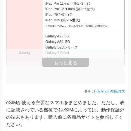
iPad Pro 11‑inch (第1~3世代)
iPad Pro 12.9‑inch (第3~5世代)
iPad (第7~9世代)
iPad Mini (第5~6世代)
※中国本土のiPhone、マカオ/香港の一部機種はeSIM非対応
Galaxy A23 5G
Galaxy A54 5G
Galaxy S23シリーズ
Galaxy
Galaxy Z Fold4
Galaxy Z Fold5
もっと見る
Galaxy Z Flip4
Galaxy Z Flip5
Xperia 10 III Lite
Xperia 1 IV
Xperia 1 V
参考：
Holafly eSIM対応端末
Xperia Ace III
Xperia
eSIMが使える主要なスマホをまとめました。ただし、表
Xperia 5 IV
Xperia 5 V
に記載されている機種でもeSIMによっては、動作保証外
Xperia 10 IV Xperia 10 V
の端末もあります。購入前に各商品サイトを参照してく
Xperia 10 V Fun Edition SO-52D
ださい。
AQUOS R8シリーズ