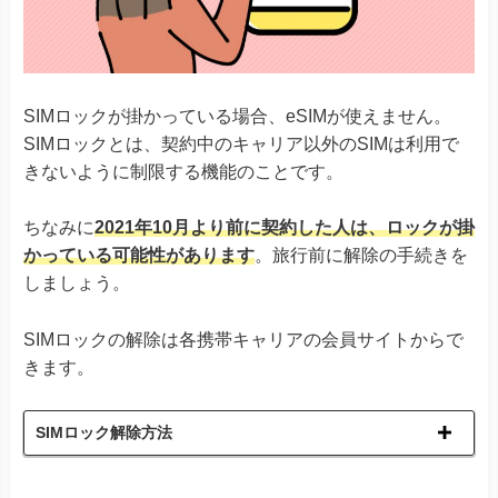
Xiaomi 13Tシリーズ
Xiaomi
Redmi Note 11 Pro 5G
Redmi Note 10T
Redmi 12 5G
SIMロックが掛かっている場合、eSIMが使えません。
Razr 5G
※ソフトバンク版除く
SIMロックとは、契約中のキャリア以外のSIMは利用で
Razr 40
Razr 40 ultra
きないように制限する機能のことです。
Motorola
Edge 40
G52J 5Gシリーズ
ちなみに
2021年10月より前に契約した人は、ロックが掛
G53J 5G
G53S 5G
かっている可能性があります
。旅行前に解除の手続きを
しましょう。
Huawei P40
Huawei
Huawei P40 Pro
Huawei Mate 40 Pro
SIMロックの解除は各携帯キャリアの会員サイトからで
きます。
Find X3 Pro
Reno7 A
Reno9 A
SIMロック解除方法
OPPO
Reno10 Pro 5G
A55s 5G A73
A79 5G
※ワイモバイル版除く
Reno 5 A