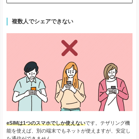
Reno 5 A
※ワイモバイル版除く
TORQUE® G06
複数人でシェアできない
かんたんスマホ３
かんたんスマホ２＋
かんたんスマホ２
キッズタイ
Android One S10
Android One S9
京セラ
DIGNO® SANGA
DIGNO® SX3
DIGNO® WX
DIGNO® BX2
DuraForce EX
DuraForce EX KC-S703
DuraForce EX KY-51D
Libero Flip
Libero 5G IV
そのほか
Libero 5G III
Libero 5G II
eSIMは1つのスマホでしか使えない
です。テザリング機
あんしんファミリースマホ
能を使えば、別の端末でもネットが使えますが、安定し
た通信ができません。