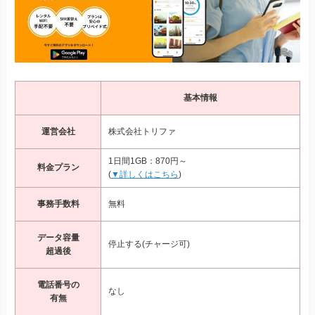
基本情報
運営会社
株式会社トリファ
1日間1GB：870円～
料金プラン
(
▼詳しくはこちら
)
事務手数料
無料
データ容量
停止する(チャージ可)
超過後
電話番号の
なし
有無