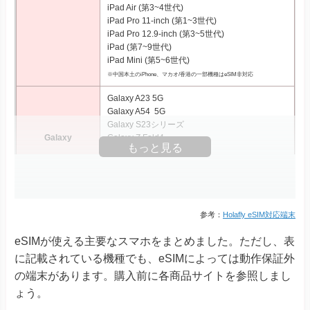
iPad Air (第3~4世代)
iPad Pro 11‑inch (第1~3世代)
iPad Pro 12.9‑inch (第3~5世代)
iPad (第7~9世代)
iPad Mini (第5~6世代)
※中国本土のiPhone、マカオ/香港の一部機種はeSIM非対応
Galaxy A23 5G
Galaxy A54 5G
Galaxy S23シリーズ
Galaxy
Galaxy Z Fold4
もっと見る
Galaxy Z Fold5
Galaxy Z Flip4
Galaxy Z Flip5
Xperia 10 III Lite
Xperia 1 IV
参考：
Holafly eSIM対応端末
Xperia 1 V
eSIMが使える主要なスマホをまとめました。ただし、表
Xperia Ace III
Xperia
Xperia 5 IV
に記載されている機種でも、eSIMによっては動作保証外
Xperia 5 V
の端末があります。購入前に各商品サイトを参照しまし
Xperia 10 IV Xperia 10 V
ょう。
Xperia 10 V Fun Edition SO-52D