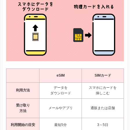
eSIM
SIMカード
データを
スマホにカードを
利用方法
ダウンロード
挿しこむ
受け取り
メールやアプリ
通販または店舗
方法
利用開始の目安
最短5分
3～5日