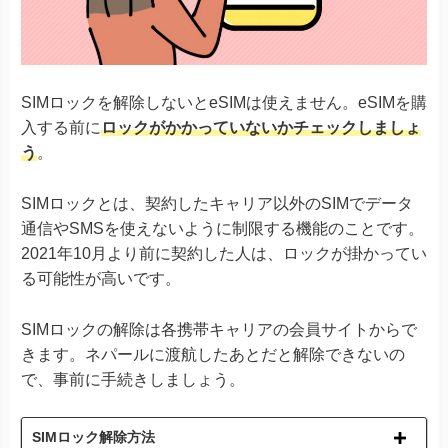
Xiaomi 12T Pro
Xiaomi 13Tシリーズ
Xiaomi
Redmi Note 11 Pro 5G
Redmi Note 10T
Redmi 12 5G
SIMロックを解除しないとeSIMは使えません。eSIMを購
入する前に
ロックがかかっていないかチェックしましょ
Razr 5G
※ソフトバンク版除く
Razr 40
う
。
Razr 40 ultra
Motorola
Edge 40
SIMロックとは、契約したキャリア以外のSIMでデータ
G52J 5Gシリーズ
G53J 5G
通信やSMSを使えないように制限する機能のことです。
G53S 5G
2021年10月より前に契約した人は、ロックが掛かってい
Huawei P40
る可能性が高いです。
Huawei
Huawei P40 Pro
Huawei Mate 40 Pro
SIMロックの解除は各携帯キャリアの会員サイトからで
Find X3 Pro
きます。ネパールに渡航したあとだと解除できないの
Reno7 A
で、事前に手続きしましょう。
Reno9 A
OPPO
Reno10 Pro 5G
A55s 5G A73
SIMロック解除方法
A79 5G
※ワイモバイル版除く