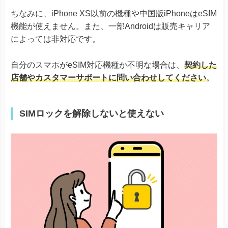
AQUOS R8シリーズ
ちなみに、iPhone XS以前の機種や中国版iPhoneはeSIM
AQUOS R7
機能が使えません。また、一部Androidは販売キャリア
AQUOS sense8
AQUOS sense7シリーズ
によっては非対応です。
AQUOS sense6
※ドコモ版除く
AQUOS
AQUOS sense6s
自分のスマホがeSIM対応機種か不明な場合は、
契約した
AQUOS sense4 lite
AQUOS wishシリーズ
店舗やカスタマーサポートに問い合わせしてください
。
AQUOS zero6
Simple Sumaho6
Rakuten Mini
SIMロックを解除しないと使えない
Rakuten Big-S
Rakuten
Rakuten Big
Rakuten Hand
Rakuten Hand 5G
Google Pixel 4, 4a & 4 XL
Google Pixel 5
Google Pixel 6シリーズ
Google Pixel
Google Pixel 7シリーズ
Google Pixel Fold
Google Pixel 8シリーズ