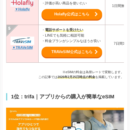
・評価が高い商品を使いたい
1日間無制限:
▼Holafly
Holafly公式はこちら
・
電話サポートを受けたい
・LINEでも気軽に相談可能
・料金プランがシンプルなほうが良い
7日間1GB:
▼TRAVeSIM
TRAVeSIM公式はこちら
※eSIMの料金は為替レートで変動します。
この記事では
2026年2月25日時点の料金
を掲載しています。
1位：trifa｜アプリからの購入が簡単なeSIM