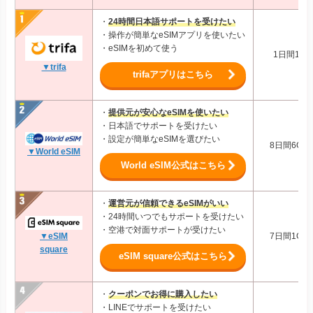
・
24時間日本語サポートを受けたい
・操作が簡単なeSIMアプリを使いたい
・eSIMを初めて使う
1日間1GB
▼trifa
trifaアプリはこちら
・
提供元が安心なeSIMを使いたい
・日本語でサポートを受けたい
・設定が簡単なeSIMを選びたい
8日間6GB:
▼World eSIM
World eSIM公式はこちら
・
運営元が信頼できるeSIMがいい
・24時間いつでもサポートを受けたい
・空港で対面サポートが受けたい
7日間1GB:
▼eSIM
square
eSIM square公式はこちら
・
クーポンでお得に購入したい
・LINEでサポートを受けたい