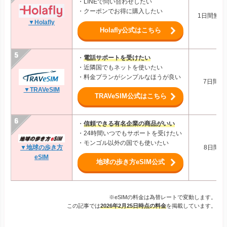
・LINEで問い合わせしたい
・クーポンでお得に購入したい
1日間無制限
▼Holafly
Holafly公式はこちら
・
電話サポートを受けたい
・近隣国でもネットを使いたい
・料金プランがシンプルなほうが良い
7日間1G
▼TRAVeSIM
TRAVeSIM公式はこちら
・
信頼できる有名企業の商品がいい
・24時間いつでもサポートを受けたい
・モンゴル以外の国でも使いたい
▼地球の歩き方
8日間6G
eSIM
地球の歩き方eSIM公式
※eSIMの料金は為替レートで変動します。
この記事では
2026年2月25日時点の料金
を掲載しています。