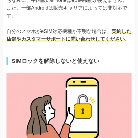
ちなみに、中国版のiPhoneはeSIM機能が使えません。
AQUOS R7
また、一部Androidは販売キャリアによっては非対応で
AQUOS sense8
AQUOS sense7シリーズ
す。
AQUOS sense6
※ドコモ版除く
AQUOS
AQUOS sense6s
自分のスマホがeSIM対応機種か不明な場合は、
契約した
AQUOS sense4 lite
AQUOS wishシリーズ
店舗やカスタマーサポートに問い合わせしてください
。
AQUOS zero6
Simple Sumaho6
Rakuten Mini
SIMロックを解除しないと使えない
Rakuten Big-S
Rakuten
Rakuten Big
Rakuten Hand
Rakuten Hand 5G
Google Pixel 4, 4a & 4 XL
Google Pixel 5
Google Pixel 6シリーズ
Google Pixel
Google Pixel 7シリーズ
Google Pixel Fold
Google Pixel 8シリーズ
Xiaomi 12T Pro