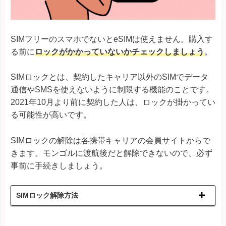
Xiaomi 13Tシリーズ
Xiaomi
Redmi Note 11 Pro 5G
Redmi Note 10T
Redmi 12 5G
SIMフリーのスマホでないとeSIMは使えません。購入す
る前に
ロックがかかっていないかチェックしましょう
。
Razr 5G
※ソフトバンク版除く
Razr 40
Razr 40 ultra
SIMロックとは、契約したキャリア以外のSIMでデータ
Motorola
Edge 40
通信やSMSを使えないように制限する機能のことです。
G52J 5Gシリーズ
G53J 5G
2021年10月より前に契約した人は、ロックが掛かってい
G53S 5G
る可能性が高いです。
Huawei P40
Huawei
Huawei P40 Pro
SIMロックの解除は各携帯キャリアの会員サイトからで
Huawei Mate 40 Pro
きます。モンゴルに渡航後だと解除できないので、必ず
Find X3 Pro
事前に手続きしましょう。
Reno7 A
Reno9 A
OPPO
Reno10 Pro 5G
SIMロック解除方法
A55s 5G A73
A79 5G
※ワイモバイル版除く
Reno 5 A
※ワイモバイル版除く