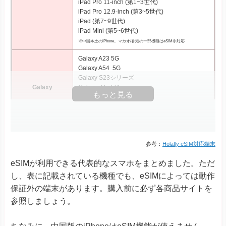
iPad Pro 11‑inch (第1~3世代)
iPad Pro 12.9‑inch (第3~5世代)
iPad (第7~9世代)
iPad Mini (第5~6世代)
※中国本土のiPhone、マカオ/香港の一部機種はeSIM非対応
Galaxy A23 5G
Galaxy A54 5G
Galaxy S23シリーズ
Galaxy
Galaxy Z Fold4
もっと見る
Galaxy Z Fold5
Galaxy Z Flip4
Galaxy Z Flip5
Xperia 10 III Lite
Xperia 1 IV
参考：
Holafly eSIM対応端末
Xperia 1 V
eSIMが利用できる代表的なスマホをまとめました。ただ
Xperia Ace III
Xperia
Xperia 5 IV
し、表に記載されている機種でも、eSIMによっては動作
Xperia 5 V
保証外の端末があります。購入前に必ず各商品サイトを
Xperia 10 IV Xperia 10 V
参照しましょう。
Xperia 10 V Fun Edition SO-52D
AQUOS R8シリーズ