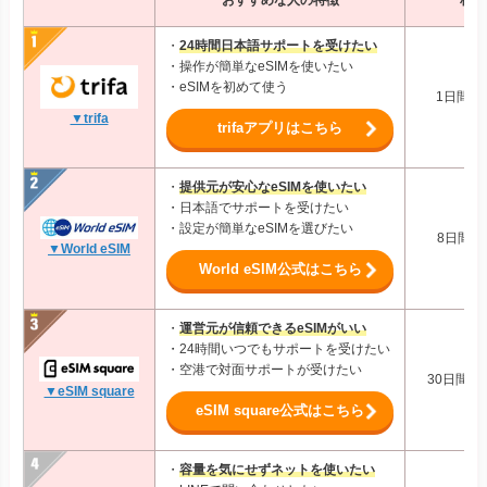
おすすめな人の特徴
料金
・
24時間日本語サポートを受けたい
・操作が簡単なeSIMを使いたい
・eSIMを初めて使う
1日間1G
▼trifa
trifaアプリはこちら
・
提供元が安心なeSIMを使いたい
・日本語でサポートを受けたい
・設定が簡単なeSIMを選びたい
8日間6G
▼World eSIM
World eSIM公式はこちら
・
運営元が信頼できるeSIMがいい
・24時間いつでもサポートを受けたい
・空港で対面サポートが受けたい
30日間1G
▼eSIM square
eSIM square公式はこちら
・
容量を気にせずネットを使いたい