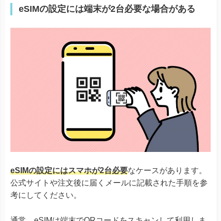
eSIMの設定には端末が2台必要な場合がある
TORQUE® G06
かんたんスマホ３
かんたんスマホ２＋
かんたんスマホ２
キッズタイ
Android One S10
Android One S9
京セラ
DIGNO® SANGA
DIGNO® SX3
DIGNO® WX
DIGNO® BX2
DuraForce EX
DuraForce EX KC-S703
DuraForce EX KY-51D
Libero Flip
Libero 5G IV
eSIMの設定にはスマホが2台必要
なケースがあります。
そのほか
Libero 5G III
Libero 5G II
公式サイトや注文後に届くメールに記載された手順を参
あんしんファミリースマホ
考にしてください。
通常、eSIMは端末でQRコードをスキャンして利用しま