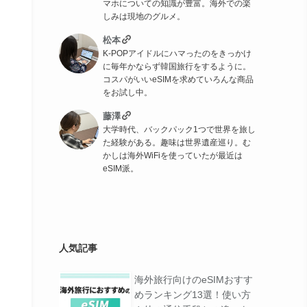
マホについての知識が豊富。海外での楽
しみは現地のグルメ。
松本
K-POPアイドルにハマったのをきっかけ
に毎年かならず韓国旅行をするように。
コスパがいいeSIMを求めていろんな商品
をお試し中。
藤澤
大学時代、バックパック1つで世界を旅し
た経験がある。趣味は世界遺産巡り。む
かしは海外WiFiを使っていたが最近は
eSIM派。
人気記事
海外旅行向けのeSIMおすす
めランキング13選！使い方
特徴
公式サイト