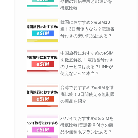
や他の通信手段との違いを
徹底比較
プリDL数No.1
で簡単手続き
DLはこちら
韓国におすすめのeSIM13
本語サポート
選！3日間使うなら？電話番
号付きの安い商品はある？
ム企業が運営
中国旅行におすすめのeSIM
の国と地域に対応
公式サイトはこちら
を徹底解説！ 電話番号付き
量管理ができる
のサービスはある？LINEが
使えないって本当？
ルな料金設定
国で使える
公式サイトはこちら
台湾でおすすめのeSIMを徹
決済で購入可能
底比較！3日間使える無制限
の商品を紹介
ハワイでおすすめのeSIMを
徹底比較!電話番号付きの商
品や無制限プランはある？