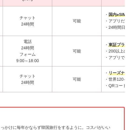
・
国内eSIMア
チャット
可能
・アプリだけ
24時間
・24時間日
電話
・
東証プライ
24時間
可能
・200以上
フォーム
・アプリで容
9:00～18:00
・
リーズナブ
チャット
可能
・世界120ヶ
24時間
・QRコード
をきっかけに毎年かならず韓国旅行をするように。コスパがいい