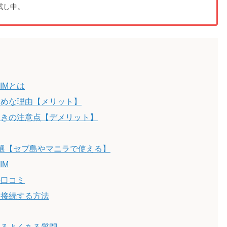
試し中。
IMとは
すめな理由【メリット】
ときの注意点【デメリット】
6選【セブ島やマニラで使える】
IM
の口コミ
ト接続する方法