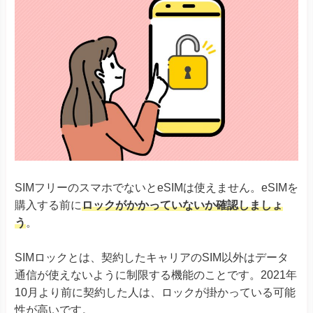
Google Pixel 4, 4a & 4 XL
Google Pixel 5
Google Pixel 6シリーズ
Google Pixel
Google Pixel 7シリーズ
Google Pixel Fold
Google Pixel 8シリーズ
Xiaomi 12T Pro
Xiaomi 13Tシリーズ
Xiaomi
Redmi Note 11 Pro 5G
Redmi Note 10T
Redmi 12 5G
SIMフリーのスマホでないとeSIMは使えません。eSIMを
Razr 5G
※ソフトバンク版除く
購入する前に
ロックがかかっていないか確認しましょ
Razr 40
Razr 40 ultra
う
。
Motorola
Edge 40
G52J 5Gシリーズ
SIMロックとは、契約したキャリアのSIM以外はデータ
G53J 5G
G53S 5G
通信が使えないように制限する機能のことです。2021年
10月より前に契約した人は、ロックが掛かっている可能
Huawei P40
Huawei
Huawei P40 Pro
性が高いです。