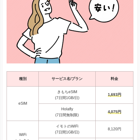
種別
サービス名/プラン
料金
きもちeSIM
1,693円
(7日間1GB/日)
eSIM
Holafly
4,075円
(7日間無制限)
イモトのWiFi
8,120円
(7日間1GB/日)
WiFi