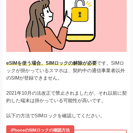
Rakuten Hand 5G
Google Pixel 4, 4a & 4 XL
Google Pixel 5
Google Pixel 6シリーズ
Google Pixel
Google Pixel 7シリーズ
Google Pixel Fold
Google Pixel 8シリーズ
Xiaomi 12T Pro
Xiaomi 13Tシリーズ
eSIMを使う場合、SIMロックの解除が必要
です。SIMロ
Xiaomi
Redmi Note 11 Pro 5G
ックが掛かっているスマホは、契約中の通信事業者以外
Redmi Note 10T
Redmi 12 5G
のSIMが登録できません。
Razr 5G
※ソフトバンク版除く
Razr 40
2021年10月の法改正で禁止されましたが、それ以前に契
Razr 40 ultra
約した端末は掛かっている可能性が高いです。
Motorola
Edge 40
G52J 5Gシリーズ
以下の方法でSIMロックを確認してください。
G53J 5G
G53S 5G
iPhoneのSIMロックの確認方法
Huawei P40