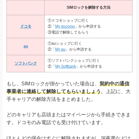
DuraForce EX KY-51D
SIMロックを解除する方法
Libero Flip
①ドコモショップに行く
Libero 5G IV
ドコモ
②「
My docomo
」から申請する
その他
Libero 5G III
③電話で解除してもらう
Libero 5G II
あんしんファミリースマホ
①auショップに行く
au
②「
My au
」から申請する
①ソフトバンクショップに行く
ソフトバンク
②「
My Softbank
」から申請する
もし、SIMロックが掛かっていた場合は、
契約中の通信
事業者に連絡して解除してもらいましょう
。上記に、大
手キャリアの解除方法をまとめました。
どのキャリアも店頭またはマイページから手続きできま
す。ドコモのみ電話でも受け付けています。
ほとんどの場合はすぐに解除されますが、深夜帯などは