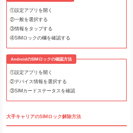
Huawei
Huawei P40 Pro
①設定アプリを開く
Huawei Mate 40 Pro
②一般を選択する
Find X3 Pro
Reno7 A
③情報をタップする
Reno9 A
④SIMロックの欄を確認する
OPPO
Reno10 Pro 5G
A55s 5G A73
A79 5G
※ワイモバイル版除く
Reno 5 A
※ワイモバイル版除く
AndroidのSIMロックの確認方法
TORQUE® G06
かんたんスマホ３
①設定アプリを開く
かんたんスマホ２＋
②デバイス情報を選択する
かんたんスマホ２
キッズケータイ
③SIMカードステータスを確認
Android One S10
Android One S9
京セラ
DIGNO® SANGA
DIGNO® SX3
DIGNO® WX
大手キャリアのSIMロック解除方法
DIGNO® BX2
DuraForce EX
DuraForce EX KC-S703