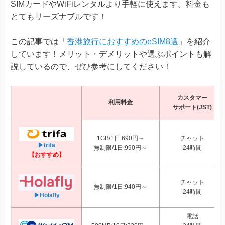
SIMカードやWiFiレンタルより手軽に使えます。料金も
とてもリーズナブルです！
この記事では「
香港旅行におすすめのeSIM8選
」を紹介
しています！メリット・デメリットや選ぶポイントも解
説しているので、ぜひ参考にしてください！
カスタマー
利用料金
サポート(JST)
1GB/1日:690円～
チャット
▶trifa
無制限/1日:990円～
24時間
【おすすめ】
チャット
無制限/1日:940円～
24時間
▶Holafly
電話