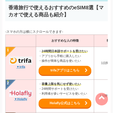
香港旅行で使えるおすすめのeSIM8選【マ
カオで使える商品も紹介】
-スマホの方は横にスクロールできます-
おすすめな人の特徴
料金
・
24時間日本語サポートを受けたい
・アプリから手軽に購入したい
・操作が簡単な商品を使いたい
1日間1G
▼trifa
trifaアプリはこちら
・
容量上限を気にせず使いたい
・24時間サポートを受けたい
・利用者が多いサービスを使いたい
1日間無制
▼Holafly
Holafly公式はこちら