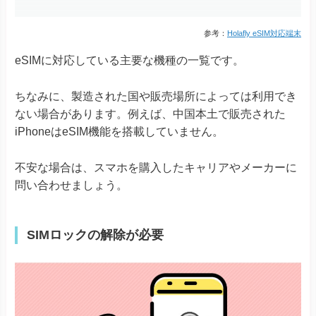
Xperia 10 III Lite
Xperia 1 IV
Xperia 1 V
参考：
Holafly eSIM対応端末
Xperia Ace III
Xperia
eSIMに対応している主要な機種の一覧です。
Xperia 5 IV
Xperia 5 V
Xperia 10 IV Xperia 10 V
ちなみに、製造された国や販売場所によっては利用でき
Xperia 10 V Fun Edition SO-52D
ない場合があります。例えば、中国本土で販売された
AQUOS R8シリーズ
iPhoneはeSIM機能を搭載していません。
AQUOS R7
AQUOS sense8
不安な場合は、スマホを購入したキャリアやメーカーに
AQUOS sense7シリーズ
AQUOS sense6
※ドコモ版除く
問い合わせましょう。
AQUOS
AQUOS sense6s
AQUOS sense4 lite
AQUOS wishシリーズ
SIMロックの解除が必要
AQUOS zero6
Simple Sumaho6
Rakuten Mini
Rakuten Big-S
Rakuten
Rakuten Big
Rakuten Hand