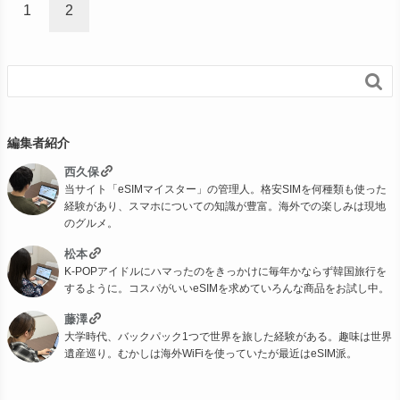
1
2

編集者紹介
西久保
当サイト「eSIMマイスター」の管理人。格安SIMを何種類も使った
経験があり、スマホについての知識が豊富。海外での楽しみは現地
のグルメ。
松本
K-POPアイドルにハマったのをきっかけに毎年かならず韓国旅行を
するように。コスパがいいeSIMを求めていろんな商品をお試し中。
藤澤
大学時代、バックパック1つで世界を旅した経験がある。趣味は世界
遺産巡り。むかしは海外WiFiを使っていたが最近はeSIM派。