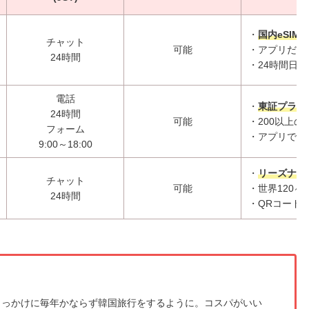
・
国内eSIMア
チャット
可能
・アプリだけ
24時間
・24時間日
電話
・
東証プライ
24時間
可能
・200以上
フォーム
・アプリで容
9:00～18:00
・
リーズナブ
チャット
可能
・世界120ヶ
24時間
・QRコード
をきっかけに毎年かならず韓国旅行をするように。コスパがいい