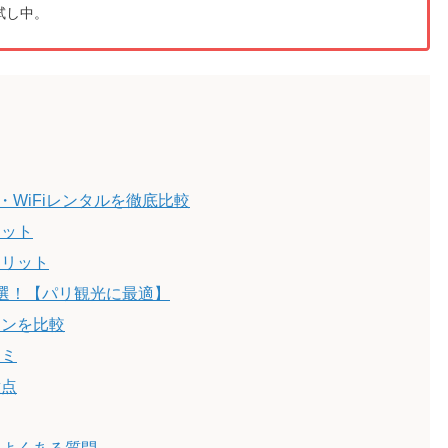
試し中。
・WiFiレンタルを徹底比較
リット
メリット
5選！【パリ観光に最適】
ランを比較
コミ
意点