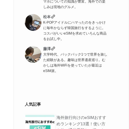
マホについての知識が豊富。海外での楽
しみは現地のグルメ。
松本
K-POPアイドルにハマったのをきっかけ
に毎年かならず韓国旅行をするように。
コスパがいいeSIMを求めていろんな商品
をお試し中。
藤澤
大学時代、バックパック1つで世界を旅し
た経験がある。趣味は世界遺産巡り。む
かしは海外WiFiを使っていたが最近は
eSIM派。
人気記事
海外旅行向けのeSIMおすす
めランキング13選！使い方
特徴
公式サイト