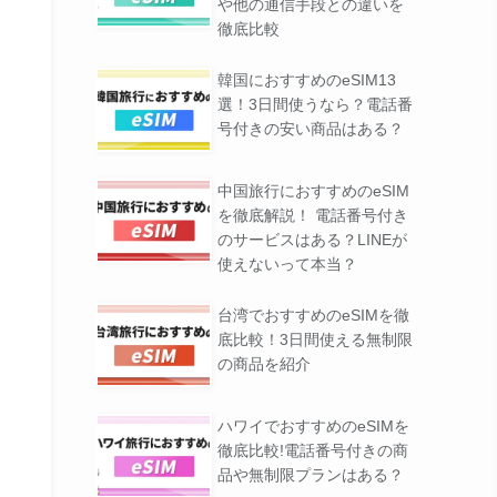
や他の通信手段との違いを
徹底比較
プリDL数No.1
で簡単手続き
DLはこちら
韓国におすすめのeSIM13
本語サポート
選！3日間使うなら？電話番
号付きの安い商品はある？
ム企業が運営
中国旅行におすすめのeSIM
の国と地域に対応
公式サイトはこちら
を徹底解説！ 電話番号付き
量管理ができる
のサービスはある？LINEが
使えないって本当？
ルな料金設定
国で使える
公式サイトはこちら
台湾でおすすめのeSIMを徹
決済で購入可能
底比較！3日間使える無制限
の商品を紹介
ハワイでおすすめのeSIMを
徹底比較!電話番号付きの商
品や無制限プランはある？