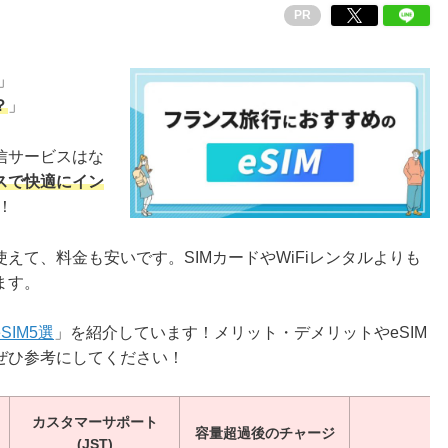
PR
」
？
」
信サービスはな
スで快適にイン
！
えて、料金も安いです。SIMカードやWiFiレンタルよりも
ます。
IM5選
」を紹介しています！メリット・デメリットやeSIM
ぜひ参考にしてください！
カスタマーサポート
容量超過後のチャージ
(JST)