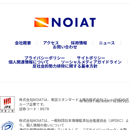
会社概要
アクセス
採用情報
ニュース
お問い合わせ
プライバシーポリシー
サイトポリシー
個人関連情報について
ソーシャルメディアガイドライン
反社会的勢力排除に関する基本方針
株式会社NOIATは、東証スタンダード上場の株式会社コレックHDのグ
© NOIAT ALL RIGHT RESERVED.
ループ企業です。
証券コード：6578
株式会社NOIATは、一般財団日本情報経済社会推進協会（JIPDEC）よ
り、個人情報の扱いについて
適切な管理体制を整備しているとして、「プライバシーマーク」を取