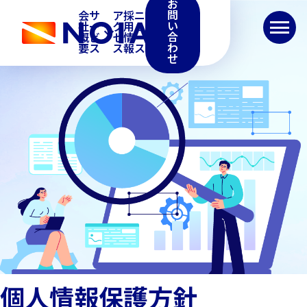
お
問
会
サ
ア
採
ニ
い
社
ー
ク
用
ュ
合
概
ビ
セ
情
ー
わ
要
ス
ス
報
ス
せ
行
t
個人情報保護方針