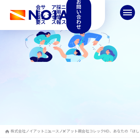
お
問
会
サ
ア
採
ニ
い
社
ー
ク
用
ュ
合
概
ビ
セ
情
ー
わ
要
ス
ス
報
ス
せ
行
t
株式会社ノイアット
ニュース
ノイアット親会社コレックHD、あなたの「ほし