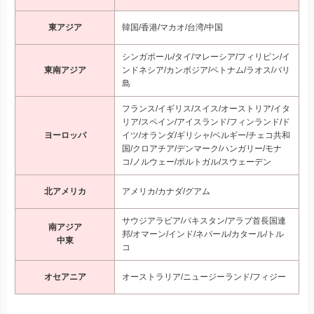
東アジア
韓国/香港/マカオ/台湾/中国
シンガポール/タイ/マレーシア/フィリピン/イ
東南アジア
ンドネシア/カンボジア/ベトナム/ラオス/バリ
島
フランス/イギリス/スイス/オーストリア/イタ
リア/スペイン/アイスランド/フィンランド/ド
ヨーロッパ
イツ/オランダ/ギリシャ/ベルギー/チェコ共和
国/クロアチア/デンマーク/ハンガリー/モナ
コ/ノルウェー/ポルトガル/スウェーデン
北アメリカ
アメリカ/カナダ/グアム
サウジアラビア/パキスタン/アラブ首長国連
南アジア
邦/オマーン/インド/ネパール/カタール/トル
中東
コ
オセアニア
オーストラリア/ニュージーランド/フィジー