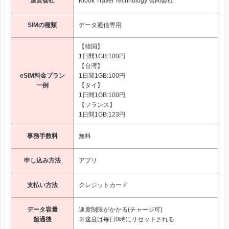
運営会社
Klook Travel Technology 合同会社
SIMの種類
データ通信専用
【韓国】
1日間1GB:100円
【台湾】
eSIM料金プラン
1日間1GB:100円
一例
【タイ】
1日間1GB:100円
【フランス】
1日間1GB:123円
事務手数料
無料
申し込み方法
アプリ
支払い方法
クレジットカード
データ容量
速度制限がかかる(チャージ可)
超過後
※速度は毎日0時にリセットされる