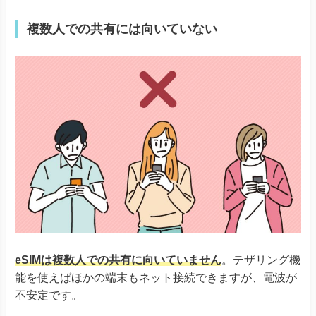
Reno9 A
OPPO
Reno10 Pro 5G
複数人での共有には向いていない
A55s 5G A73
A79 5G
※ワイモバイル版除く
Reno 5 A
※ワイモバイル版除く
TORQUE® G06
かんたんスマホ３
かんたんスマホ２＋
かんたんスマホ２
キッズケータイ
Android One S10
Android One S9
京セラ
DIGNO® SANGA
DIGNO® SX3
DIGNO® WX
DIGNO® BX2
DuraForce EX
DuraForce EX KC-S703
eSIMは複数人での共有に向いていません
。テザリング機
DuraForce EX KY-51D
能を使えばほかの端末もネット接続できますが、電波が
Libero Flip
不安定です。
Libero 5G IV