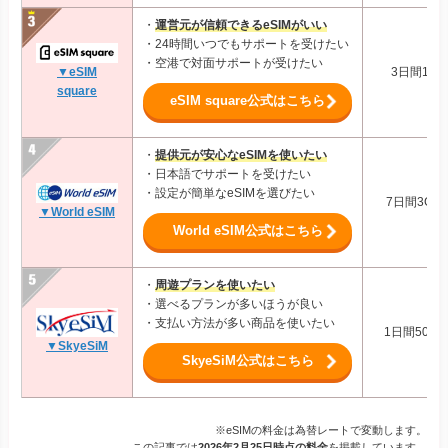
・
運営元が信頼できるeSIMがいい
・24時間いつでもサポートを受けたい
・空港で対面サポートが受けたい
3日間1GB
▼eSIM
square
eSIM square公式はこちら
・
提供元が安心なeSIMを使いたい
・日本語でサポートを受けたい
・設定が簡単なeSIMを選びたい
7日間3GB:
▼World eSIM
World eSIM公式はこちら
・
周遊プランを使いたい
・選べるプランが多いほうが良い
・支払い方法が多い商品を使いたい
1日間500M
▼SkyeSiM
SkyeSiM公式はこちら
※eSIMの料金は為替レートで変動します。
この記事では
2026年2月25日時点の料金
を掲載しています。