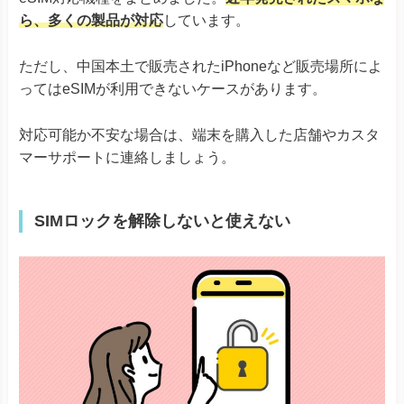
Xperia 5 V
ら、多くの製品が対応
しています。
Xperia 10 IV Xperia 10 V
Xperia 10 V Fun Edition SO-52D
ただし、中国本土で販売されたiPhoneなど販売場所によ
AQUOS R8シリーズ
ってはeSIMが利用できないケースがあります。
AQUOS R7
AQUOS sense8
対応可能か不安な場合は、端末を購入した店舗やカスタ
AQUOS sense7シリーズ
AQUOS sense6
※ドコモ版除く
マーサポートに連絡しましょう。
AQUOS
AQUOS sense6s
AQUOS sense4 lite
AQUOS wishシリーズ
SIMロックを解除しないと使えない
AQUOS zero6
Simple Sumaho6
Rakuten Mini
Rakuten Big-S
Rakuten
Rakuten Big
Rakuten Hand
Rakuten Hand 5G
Google Pixel 4, 4a & 4 XL
Google Pixel 5
Google Pixel 6シリーズ