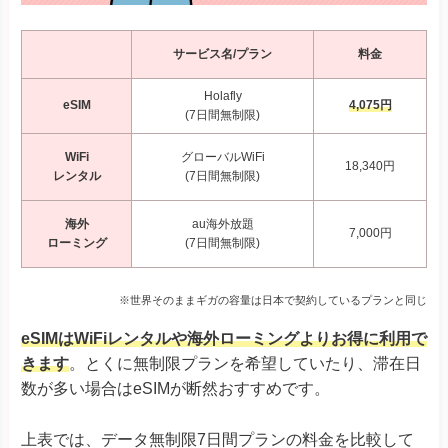
サービス名/プラン
料金
Holafly
eSIM
4,075円
(7日間無制限)
WiFi
グローバルWiFi
18,340円
レンタル
(7日間無制限)
海外
au海外放題
7,000円
ローミング
(7日間無制限)
※世界そのままギガの容量は日本で契約しているプランと同じ
eSIMはWiFiレンタルや海外ローミングよりお得に利用で
きます
。とくに無制限プランを希望していたり、滞在日
数が多い場合はeSIMが断然おすすめです。
上表では、データ無制限7日間プランの料金を比較して