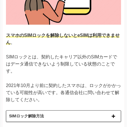
Google Pixel
Google Pixel 7シリーズ
Google Pixel Fold
Google Pixel 8シリーズ
Xiaomi 12T Pro
Xiaomi 13Tシリーズ
スマホのSIMロックを解除しないとeSIMは利用できませ
Xiaomi
Redmi Note 11 Pro 5G
ん
。
Redmi Note 10T
Redmi 12 5G
SIMロックとは、契約したキャリア以外のSIMカードで
Razr 5G
※ソフトバンク版除く
Razr 40
はデータ通信できないよう制限している状態のことで
Razr 40 ultra
す。
Motorola
Edge 40
G52J 5Gシリーズ
2021年10月より前に契約したスマホは、ロックがかかっ
G53J 5G
G53S 5G
ている可能性が高いです。各通信会社に問い合わせて解
除してください。
Huawei P40
Huawei
Huawei P40 Pro
Huawei Mate 40 Pro
SIMロック解除方法
Find X3 Pro
Reno7 A