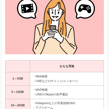
おもな用途
・Web検索
1～5GB
・LINEなどのチャット/メッセージ
・MAP検索
5～10GB
・LINEやSkypeの音声通話
・Instagramなどの写真投稿SNS
10～20GB
・アプリゲーム