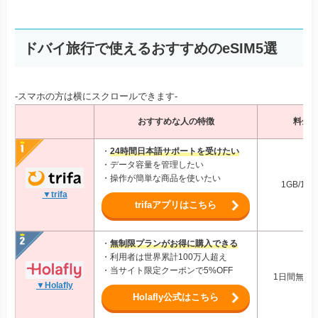
ドバイ旅行で使えるおすすめのeSIM5選
-スマホの方は横にスクロールできます-
おすすめな人の特徴
料金
・
24時間日本語サポートを受けたい
・データ容量を管理したい
・操作が簡単な商品を使いたい
1GB/1日
▼trifa
trifaアプリはこちら
・
無制限プランがお得に購入できる
・利用者は世界累計100万人超え
・当サイト限定クーポンで5%OFF
1日間無制限
▼Holafly
Holafly公式はこちら