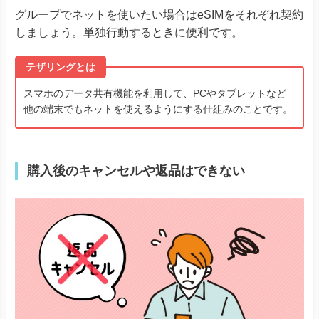
その他
Libero 5G III
グループでネットを使いたい場合はeSIMをそれぞれ契約
Libero 5G II
あんしんファミリースマホ
しましょう。単独行動するときに便利です。
テザリングとは
スマホのデータ共有機能を利用して、PCやタブレットなど
他の端末でもネットを使えるようにする仕組みのことです。
購入後のキャンセルや返品はできない