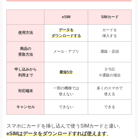
eSIM
SIMカード
データを
カードを
使用方法
ダウンロードする
挿入する
商品の
メール・アプリ
通販・店頭
受取方法
申し込みから
3~5日
最短5分
利用まで
※通販の場合
一部の機種では
多くのスマホで
対応端末
使えない
使える
キャンセル
できない
できる
スマホにカードを挿し込んで使うSIMカードと違い、
eSIMはデータをダウンロードすれば使えます
。