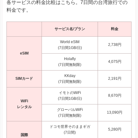
各サービスの料金比較はこちら。7日間の台湾旅行での
料金です。
サービス名/プラン
料金
World eSIM
2,738円
(7日間1GB/日)
eSIM
Holafly
4,075円
(7日間無制限)
KKday
SIMカード
2,191円
(7日間無制限)
イモトのWiFi
8,670円
(7日間1GB/日)
WiFi
レンタル
グローバルWiFi
13,090円
(7日間無制限)
ドコモ世界そのままギガ
5,280円
(7日間)
国際