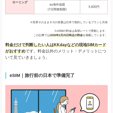
ローミング
au海外放題
5,600円
(7日間無制限)
※世界そのままギガの容量は日本で契約しているプランと共有
※eSIMの料金は為替レートで変動します。
この記事では
2026年2月25日時点の料金
を掲載しています。
料金だけで判断したい人はKKdayなどの現地SIMカード
がおすすめ
です。料金以外のメリット・デメリットにつ
いて見ていきましょう。
eSIM｜旅行前の日本で準備完了