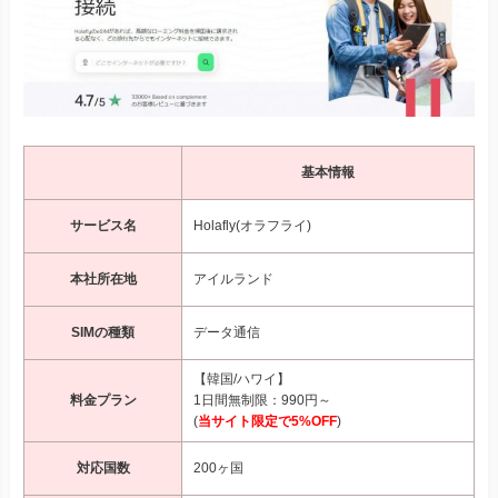
基本情報
サービス名
Holafly(オラフライ)
本社所在地
アイルランド
SIMの種類
データ通信
【韓国/ハワイ】
料金プラン
1日間無制限：990円～
(
当サイト限定で5%OFF
)
対応国数
200ヶ国