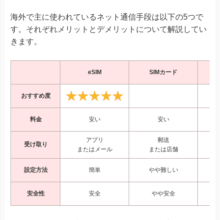
海外で主に使われているネット通信手段は以下の5つで
す。それぞれメリットとデメリットについて解説してい
きます。
eSIM
SIMカード
W
おすすめ度
料金
安い
安い
アプリ
郵送
受け取り
またはメール
または店舗
設定方法
簡単
やや難しい
安全性
安全
やや安全