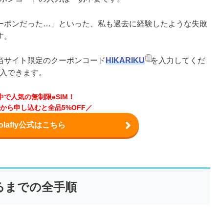
ーポンだった…」といった、私も過去に経験したような失敗
す。
当サイト限定のクーポンコード
HIKARIKU
を入力してくだ
購入できます。
中で人気の無制限eSIM！
から申し込むと全品5%OFF／
olafly公式はこちら
するまでの全手順