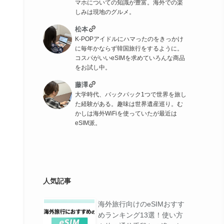
マホについての知識が豊富。海外での楽
しみは現地のグルメ。
松本
K-POPアイドルにハマったのをきっかけ
に毎年かならず韓国旅行をするように。
コスパがいいeSIMを求めていろんな商品
をお試し中。
藤澤
大学時代、バックパック1つで世界を旅し
た経験がある。趣味は世界遺産巡り。む
かしは海外WiFiを使っていたが最近は
eSIM派。
人気記事
海外旅行向けのeSIMおすす
めランキング13選！使い方