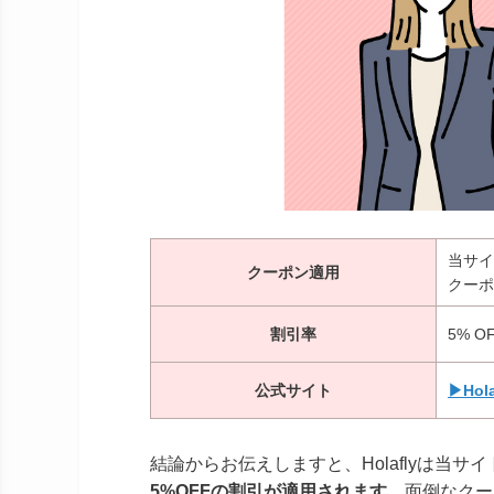
当サイ
クーポン適用
クーポ
割引率
5% O
公式サイト
▶Hol
結論からお伝えしますと、Holaflyは当
5%OFFの割引が適用されます
。面倒なクー