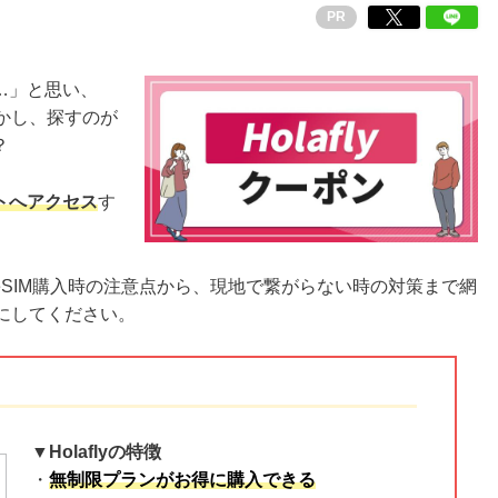
PR
…」と思い、
しかし、探すのが
？
トへアクセス
す
SIM購入時の注意点から、現地で繋がらない時の対策まで網
考にしてください。
▼Holaflyの特徴
・
無制限プランがお得に購入できる