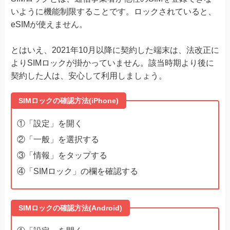
Motorola
Edge 40
いように機能制限することです。ロックされていると、
G52J 5Gシリーズ
G53J 5G
eSIMが使えません。
G53S 5G
Huawei P40
とはいえ、2021年10月以降に契約した端末は、法改正に
Huawei
Huawei P40 Pro
よりSIMロックが掛かっていません。該当時期より後に
Huawei Mate 40 Pro
契約した人は、安心して利用しましょう。
Find X3 Pro
Reno7 A
SIMロックの確認方法(iPhone)
Reno9 A
OPPO
Reno10 Pro 5G
①「設定」を開く
A55s 5G A73
A79 5G
※ワイモバイル版除く
②「一般」を選択する
Reno 5 A
※ワイモバイル版除く
③「情報」をタップする
TORQUE® G06
④「SIMロック」の欄を確認する
かんたんスマホ３
かんたんスマホ２＋
かんたんスマホ２
キッズタイ
SIMロックの確認方法(Android)
Android One S10
Android One S9
京セラ