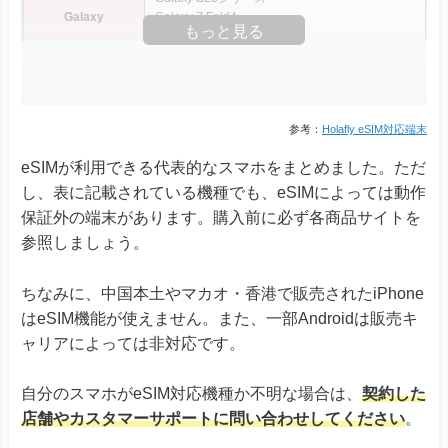
Galaxy
Galaxy Z Fold4
もっと見る
Galaxy Z Fold5
Galaxy Z Flip4
Galaxy Z Flip5
Xperia 10 III Lite
Xperia 1 IV
参考：
Holafly eSIM対応端末
Xperia 1 V
eSIMが利用できる代表的なスマホをまとめました。ただ
Xperia Ace III
Xperia
Xperia 5 IV
し、表に記載されている機種でも、eSIMによっては動作
Xperia 5 V
保証外の端末があります。購入前に必ず各商品サイトを
Xperia 10 IV Xperia 10 V
参照しましょう。
Xperia 10 V Fun Edition SO-52D
AQUOS R8シリーズ
ちなみに、
中国本土やマカオ・香港で販売されたiPhone
AQUOS R7
はeSIM機能が使えません。また、一部Androidは販売キ
AQUOS sense8
AQUOS sense7シリーズ
ャリアによっては非対応です。
AQUOS sense6
※ドコモ版除く
AQUOS
AQUOS sense6s
自分のスマホがeSIM対応機種か不明な場合は、
契約した
AQUOS sense4 lite
AQUOS wishシリーズ
店舗やカスタマーサポートに問い合わせしてください
。
AQUOS zero6