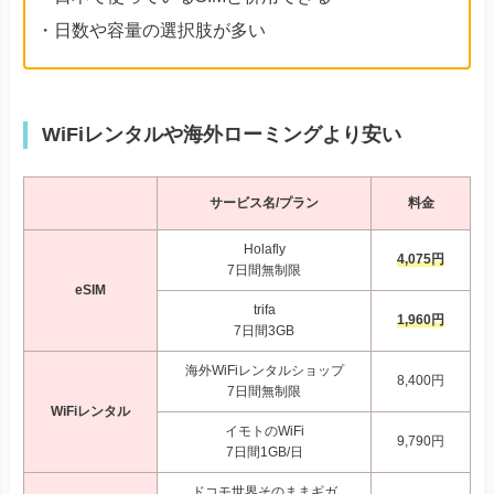
・日数や容量の選択肢が多い
WiFiレンタルや海外ローミングより安い
サービス名/プラン
料金
Holafly
4,075円
7日間無制限
eSIM
trifa
1,960円
7日間3GB
海外WiFiレンタルショップ
8,400円
7日間無制限
WiFiレンタル
イモトのWiFi
9,790円
7日間1GB/日
ドコモ世界そのままギガ