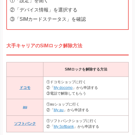
①「設定」を開く
DIGNO® SANGA
DIGNO® SX3
②「デバイス情報」を選択する
DIGNO® WX
DIGNO® BX2
③「SIMカードステータス」を確認
DuraForce EX
DuraForce EX KC-S703
DuraForce EX KY-51D
大手キャリアのSIMロック解除方法
Libero Flip
Libero 5G IV
そのほか
Libero 5G III
Libero 5G II
SIMロックを解除する方法
あんしんファミリースマホ
①ドコモショップに行く
ドコモ
②「
My docomo
」から申請する
③電話で解除してもらう
①auショップに行く
au
②「
My au
」から申請する
①ソフトバンクショップに行く
ソフトバンク
②「
My Softbank
」から申請する