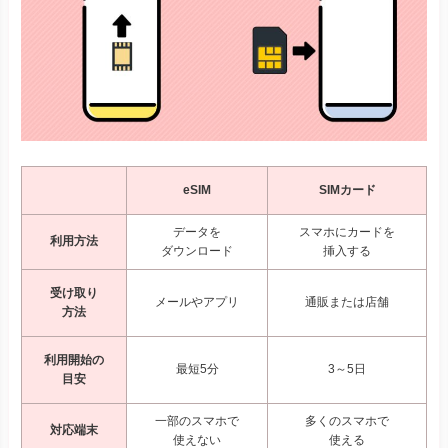
eSIM
SIMカード
データを
スマホにカードを
利用方法
ダウンロード
挿入する
受け取り
メールやアプリ
通販または店舗
方法
利用開始の
最短5分
3～5日
目安
一部のスマホで
多くのスマホで
対応端末
使えない
使える