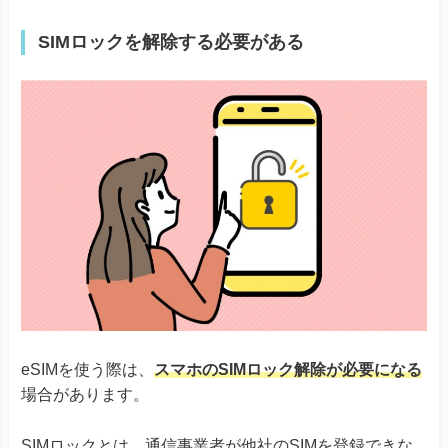
Simple Sumaho6
Rakuten Mini
SIMロックを解除する必要がある
Rakuten Big-S
Rakuten
Rakuten Big
Rakuten Hand
Rakuten Hand 5G
Google Pixel 4, 4a & 4 XL
Google Pixel 5
Google Pixel 6シリーズ
Google Pixel
Google Pixel 7シリーズ
Google Pixel Fold
Google Pixel 8シリーズ
Xiaomi 12T Pro
Xiaomi 13Tシリーズ
Xiaomi
Redmi Note 11 Pro 5G
Redmi Note 10T
Redmi 12 5G
eSIMを使う際は、
スマホのSIMロック解除が必要になる
場合があります。
Razr 5G
※ソフトバンク版除く
Razr 40
Razr 40 ultra
SIMロックとは、通信事業者が他社のSIMを登録できな